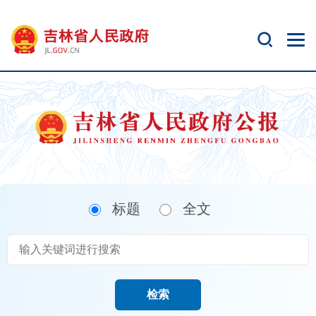
新
窗
口
打
开
无
障
碍
说
明
页
面,
标题
全文
按
Alt
加
波
浪
键
检索
打