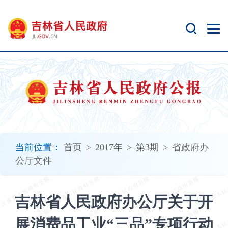
新
窗
口
打
开
无
障
碍
说
明
页
面,
当前位置：
首页
>
2017年
>
第3期
>
省政府办
按
公厅文件
Alt
加
波
吉林省人民政府办公厅关于开
浪
键
展消费品工业“三品”专项行动
打