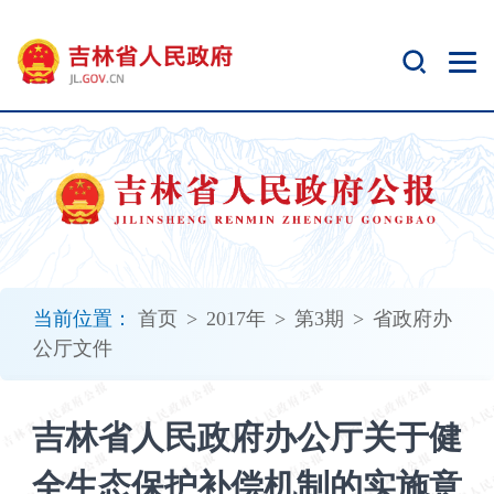
新
窗
口
打
开
无
障
碍
说
明
页
面,
当前位置：
首页
>
2017年
>
第3期
>
省政府办
按
公厅文件
Alt
加
波
吉林省人民政府办公厅关于健
浪
键
全生态保护补偿机制的实施意
打