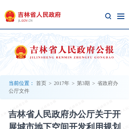
新
窗
口
打
开
无
障
碍
说
明
页
面,
当前位置：
首页
>
2017年
>
第3期
>
省政府办
按
公厅文件
Alt
加
波
吉林省人民政府办公厅关于开
浪
键
展城市地下空间开发利用规划
打