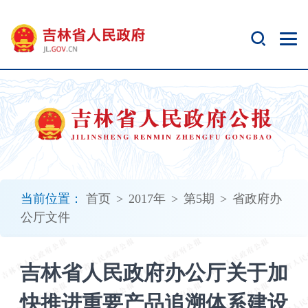
新
窗
口
打
开
无
障
碍
说
明
页
面,
当前位置：
首页
>
2017年
>
第5期
>
省政府办
按
公厅文件
Alt
加
波
吉林省人民政府办公厅关于加
浪
键
快推进重要产品追溯体系建设
打