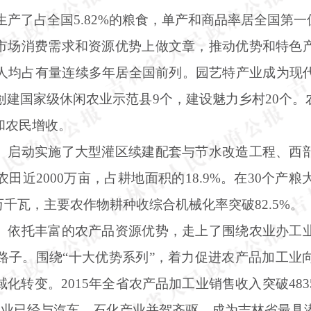
生产了占全国5.82%的粮食，单产和商品率居全国第一
市场消费需求和资源优势上做文章，推动优势和特色
人均占有量连续多年居全国前列。园艺特产业成为现
元。创建国家级休闲农业示范县9个，建设魅力乡村20个
和农民增收。
。启动实施了大型灌区续建配套与节水改造工程、西
农田近
2000万亩，占耕地面积的18.9%。在30个
5万千瓦，主要农作物耕种收综合机械化率突破82.5%。
。依托丰富的农产品资源优势，走上了围绕农业办工
路子。围绕
“十大优势系列”，着力促进农产品加工业
化转变。2015年全省农产品加工业销售收入突破48
加工业已经与汽车、石化产业并驾齐驱，成为吉林省最具