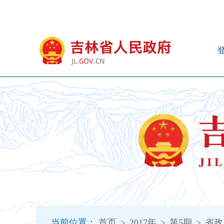
新
窗
口
打
开
无
障
碍
说
明
页
面,
按
Alt
加
波
浪
键
打
当前位置：
首页
>
2017年
>
第5期
>
省政