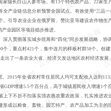
国家级长白山人参市场。有
13个特色农产品、22家
全产业链信息分析预警全国试点。有效使用“三品一标
2个。引导农业企业在俄罗斯、赞比亚等建设农作物生
鸡产业园区等项目稳步推进。
。深入贯彻落实城乡统筹和
“四化”同步发展战略，协
0个，重点村421个，集中连片的样板村群58个。创
探索走出了一条农业大省、经济欠发达地区农村经济发展
宽。
2015年全省农村常住居民人均可支配收入达到113
省GDP增速5.5个百分点，高于城镇居民收入增速1个百
期间全省上下不折不扣落实强农惠农重农政策，扎实推进
建形成以粮食、畜牧、园艺特产、农产品加工为主的