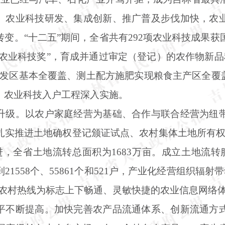
。农业科技研发、集成创新、推广普及步伐加快，农
转变。
“十二五”期间，全省共有292项农业科技成果
华农业科技奖”，育成并通过审定（登记）的农作物新品
常发区基本全覆盖、测土配方施肥实现粮食主产区全覆
，农业科技入户工程深入实施。
升级。以农户家庭经营为基础、合作与联合经营为纽
扎实推进土地确权登记颁证试点、农村集体土地所有
，全省土地流转总面积为1683万亩。成立土地流转
1558个、55861个和521户，产业化经营组织辐射
6”新农村热线为标志上下畅通、灵敏快捷的农业信息网络
平不断提高。加快完善农产品流通体系、创新流通方