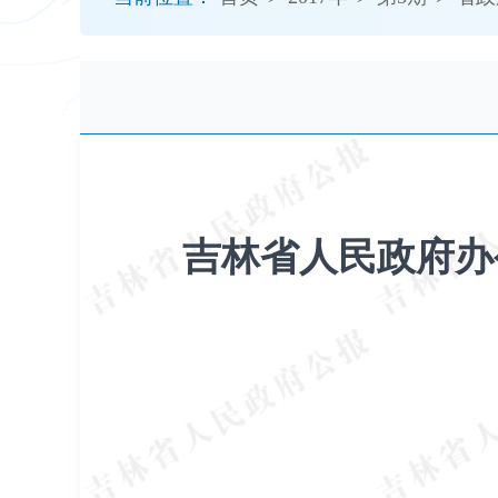
开
导
盲
模
式
吉林省人民政府办