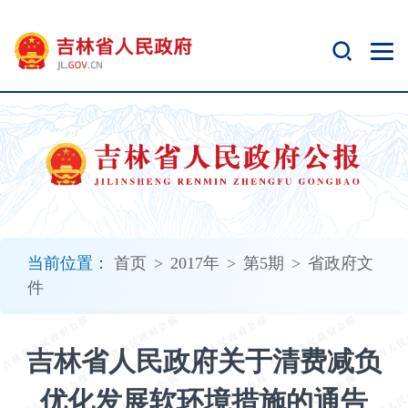
新
窗
口
打
开
无
障
碍
说
明
页
面,
当前位置：
首页
>
2017年
>
第5期
>
省政府文
按
件
Alt
加
波
吉林省人民政府关于清费减负
浪
键
优化发展软环境措施的通告
打