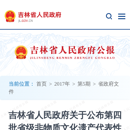
新
窗
口
打
开
无
障
碍
说
明
页
面,
当前位置：
首页
>
2017年
>
第5期
>
省政府文
按
件
Alt
加
波
吉林省人民政府关于公布第四
浪
键
批省级非物质文化遗产代表性
打