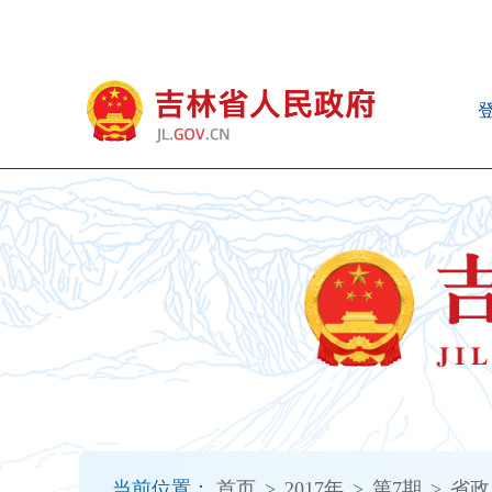
新
窗
口
打
开
无
障
碍
说
明
页
面,
按
Alt
加
波
浪
键
打
当前位置：
首页
>
2017年
>
第7期
>
省政