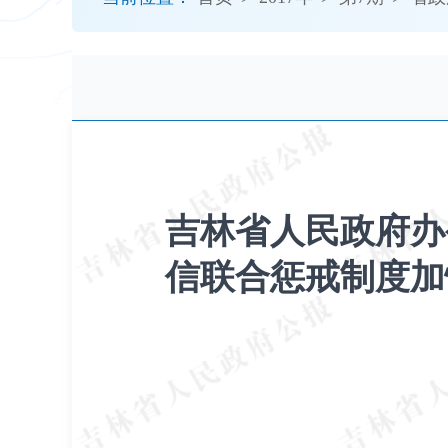
开
导
盲
模
式
吉林省人民政府办
信联合惩戒制度加