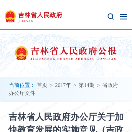
新
窗
口
打
开
无
障
碍
说
明
页
面,
当前位置：
首页
>
2017年
>
第14期
>
省政府
按
办公厅文件
Alt
加
波
吉林省人民政府办公厅关于加
浪
键
快教育发展的实施意见（吉政
打