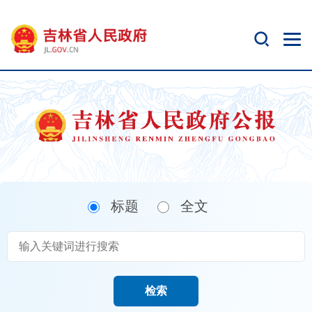
新
窗
口
打
开
无
障
碍
说
明
页
面,
标题
全文
按
Alt
加
波
浪
键
检索
打