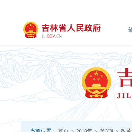
新
窗
口
打
开
无
障
碍
说
明
页
面,
按
Alt
加
波
浪
键
打
当前位置：
首页
>
2018年
>
第3期
>
改革