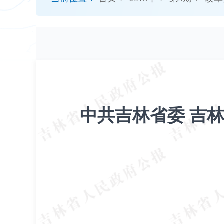
开
导
盲
模
式
中共吉林省委 吉