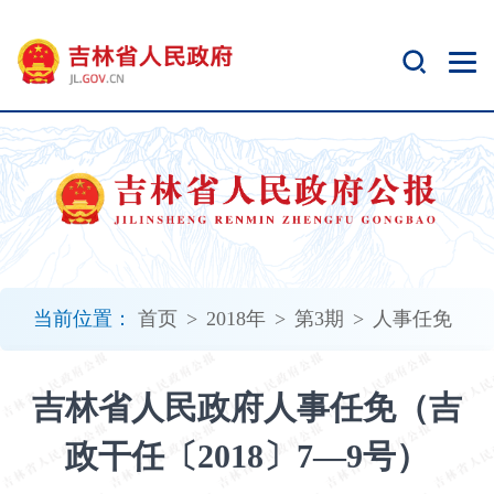
新
窗
口
打
开
无
障
碍
说
明
页
面,
当前位置：
首页
>
2018年
>
第3期
>
人事任免
按
Alt
加
吉林省人民政府人事任免（吉
波
浪
政干任〔2018〕7—9号）
键
打