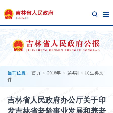
新
窗
口
打
开
无
障
碍
说
明
页
面,
当前位置：
首页
>
2018年
>
第4期
>
民生类文
按
件
Alt
加
波
吉林省人民政府办公厅关于印
浪
键
发吉林省老龄事业发展和养老
打