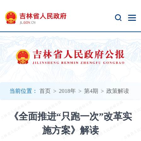
新
窗
口
打
开
无
障
碍
说
明
页
面,
当前位置：
首页
>
2018年
>
第4期
>
政策解读
按
Alt
加
《全面推进“只跑一次”改革实
波
浪
施方案》解读
键
打