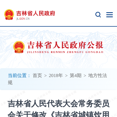
新
窗
口
打
开
无
障
碍
说
明
页
面,
当前位置：
首页
>
2018年
>
第4期
>
地方性法
按
规
Alt
加
波
吉林省人民代表大会常务委员
浪
键
会关于修改《吉林省城镇饮用
打