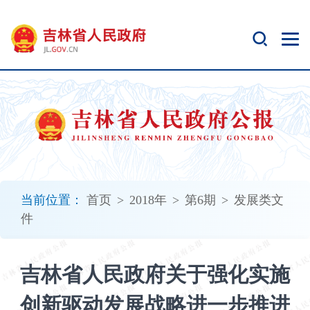
新
窗
口
打
开
无
障
碍
说
明
页
面,
当前位置：
首页
>
2018年
>
第6期
>
发展类文
按
件
Alt
加
波
吉林省人民政府关于强化实施
浪
键
创新驱动发展战略进一步推进
打