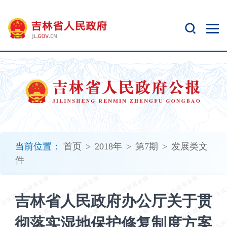
新
窗
口
打
开
无
障
碍
说
明
页
面,
当前位置：
首页
>
2018年
>
第7期
>
发展类文
按
件
Alt
加
波
吉林省人民政府办公厅关于贯
浪
键
彻落实湿地保护修复制度方案
打