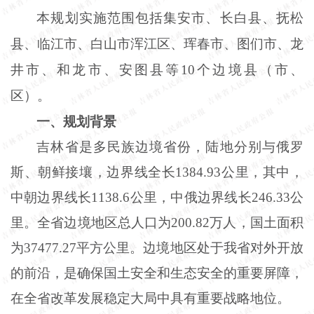
本规划实施范围包括集安市、长白县、抚松
县、临江市、白山市浑江区、珲春市、图们市、龙
井市、和龙市、安图县等
10个边境县（市、
区）。
一、规划背景
吉林省是多民族边境省份，陆地分别与俄罗
斯、朝鲜接壤，边界线全长
1384
.
93公里，其中，
中朝边界线长1138
.
6公里，中俄边界线长246
.
33公
里。全省边境地区总人口为200
.
82万人，国土面积
为37477
.
27平方公里。边境地区处于我省对外开放
的前沿，是确保国土安全和生态安全的重要屏障，
在全省改革发展稳定大局中具有重要战略地位。