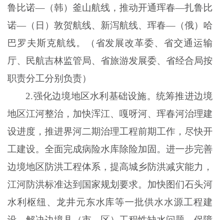
鲁比诺—（韩）釜山航线，推动开通珲春—扎鲁比
诺—（日）敦贺航线、新泻航线、珲春—（俄）哈
巴罗夫斯克航线。（省发展改革委、省交通运输
厅、民航吉林监管局、省旅游发展委、省经合局按
职责分工分别负责）
2
.
强化边境地区水利基础设施。统筹推进边境
地区江河整治，加快浑江、嘎呀河、珲春河治理建
设进度，推进界河二期治理工程前期工作，尽快开
工建设。全面完成病险水库除险加固。进一步完善
边境地区防洪工程体系，提高城乡防洪减灾能力，
江河防洪标准达到国家规划要求。加快图们石头河
水利枢纽、龙井元东水库等一批供水水源工程建
设，解决边境县（市、区）工程性缺水问题，保障