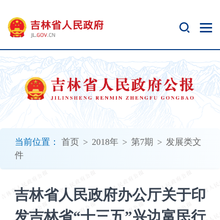
新
窗
口
打
开
无
障
碍
说
明
页
面,
当前位置：
首页
>
2018年
>
第7期
>
发展类文
按
件
Alt
加
波
吉林省人民政府办公厅关于印
浪
键
发吉林省“十三五”兴边富民行
打