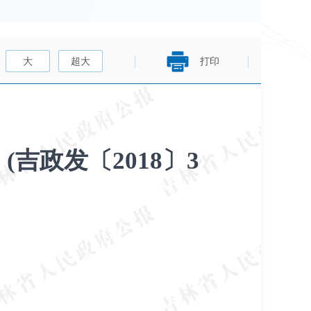
大
超大
打印
吉政发〔2018〕3