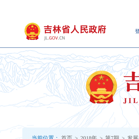
新
窗
口
打
开
无
障
碍
说
明
页
面,
按
Alt
加
波
浪
键
打
当前位置：
首页
>
2018年
>
第7期
>
发展