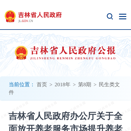
新
窗
口
打
开
无
障
碍
说
明
页
面,
当前位置：
首页
>
2018年
>
第8期
>
民生类文
按
件
Alt
加
波
吉林省人民政府办公厅关于全
浪
键
面放开养老服务市场提升养老
打