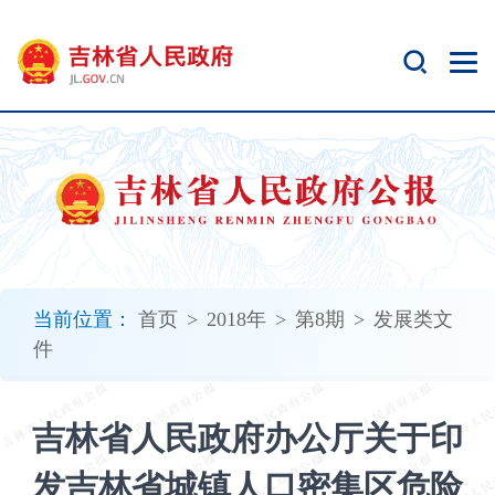
新
窗
口
打
开
无
障
碍
说
明
页
面,
当前位置：
首页
>
2018年
>
第8期
>
发展类文
按
件
Alt
加
波
吉林省人民政府办公厅关于印
浪
键
发吉林省城镇人口密集区危险
打