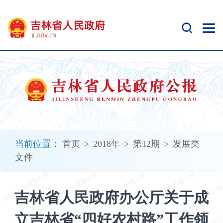
新
窗
口
打
开
无
障
碍
说
明
页
面,
当前位置：
首页
>
2018年
>
第12期
>
发展类
按
文件
Alt
加
波
吉林省人民政府办公厅关于成
浪
键
立吉林省“四好农村路”工作领
打