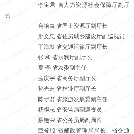
李宝君
省人力资源社会保障厅副厅
长
台培青
省国土资源厅副厅长
邢文忠
省住房城乡建设厅副巡视员
丁海发
省交通运输厅副厅长
张
和
省水利厅副厅长
夏
季
省农委副主任
孟庆宇
省商务厅副厅长
孙光芝
省林业厅副厅长
陈守君
省旅游发展委副主任
杨得志
省安监局副巡视员
聂艳荣
省公务员局副局长
巨登照
省邮政管理局局长、省交通