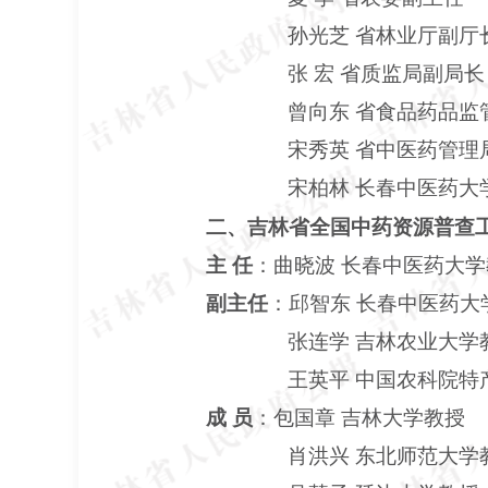
孙光芝
省林业厅副厅
张
宏
省质监局副局长
曾向东
省食品药品监
宋秀英
省中医药管理
宋柏林
长春中医药大
二、吉林省全国中药资源普查
主
任
：曲晓波
长春中医药大学
副主任
：邱智东
长春中医药大
张连学
吉林农业大学
王英平
中国农科院特
成
员
：包国章
吉林大学教授
肖洪兴
东北师范大学