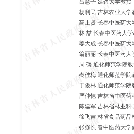
吕慧子
延边大学教授
杨利民
吉林农业大学
高士贤
长春中医药大
林
喆
长春中医药大学
姜大成
长春中医药大
翁丽丽
长春中医药大
周
繇
通化师范学院教
秦佳梅
通化师范学院
于俊林
通化师范学院
严仲恺
吉林省中医药
陈建军
吉林省林业科
徐飞吉
林省食品药品
张强长
春中医药大学