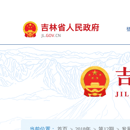
新
窗
口
打
开
无
障
碍
说
明
页
面,
按
Alt
加
波
浪
键
打
当前位置：
首页
>
2018年
>
第12期
>
发