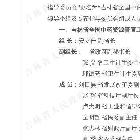
指导委员会”更名为“吉林省全国
领导小组及专家指导委员会组成人
一、吉林省全国中药资源普查
组
长
：安立佳
副省长
副组长
：
省政府副秘书长
张
义
省卫生计生委主
邱德亮
省卫生计生委
成
员
：刘日昊
省发展改革委副
赵
辉
省科技厅副厅长
卢大明
省工业和信息
金明哲
省民委副主任
张志林
省财政厅副厅
夏
季
省农委副主任