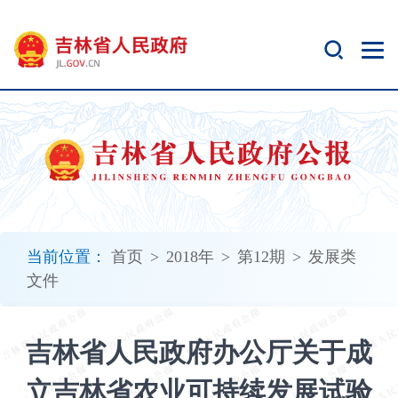
新
窗
口
打
开
无
障
碍
说
明
页
面,
当前位置：
首页
>
2018年
>
第12期
>
发展类
按
文件
Alt
加
波
吉林省人民政府办公厅关于成
浪
键
立吉林省农业可持续发展试验
打