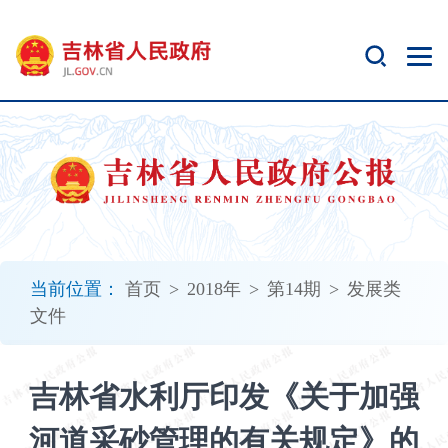
新
窗
口
打
开
无
障
碍
说
明
页
面,
当前位置：
首页
>
2018年
>
第14期
>
发展类
按
文件
Alt
加
波
吉林省水利厅印发《关于加强
浪
键
河道采砂管理的有关规定》的
打