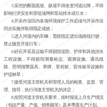
3.采挖的断面底坡、纵坡不得改变河道比降，不得
影响行洪安全和穿堤涵闸和泵站排水或引水；
4.开采作业区内各项环境保护工作必须与开采作业
同步实施并取得既定成效；
5.进入河道内的车辆，需按指定进出场路线行驶，
禁止随意开道行车；
6.砂石开采及运输不得损毁堤防、护岸和其他涉水
工程设施，不得损毁测量标志、观测设施、通讯线
路、照明报警器具、界牌、里程桩、宣传板等设施和
护堤林草；
7.接受河道主管机关和管理人员的检查、监督、管
理、指导，执行河道主管机关的决定；
8.按照河道主管机关要求，按时报送上月生产情况
（包括产量、产值、销售额等）及本季度生产计划。