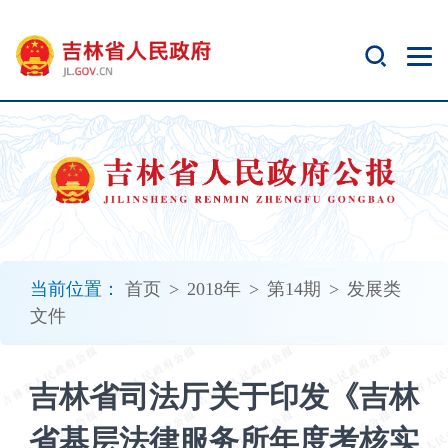
新
窗
口
打
开
无
障
碍
说
明
页
面,
当前位置：
首页
>
2018年
>
第14期
>
发展类
按
文件
Alt
加
波
吉林省司法厅关于印发《吉林
浪
键
省基层法律服务所年度考核实
打