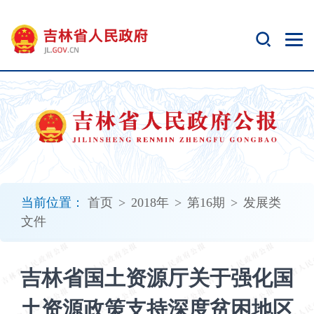
新
窗
口
打
开
无
障
碍
说
明
页
面,
当前位置：
首页
>
2018年
>
第16期
>
发展类
按
文件
Alt
加
波
吉林省国土资源厅关于强化国
浪
键
土资源政策支持深度贫困地区
打