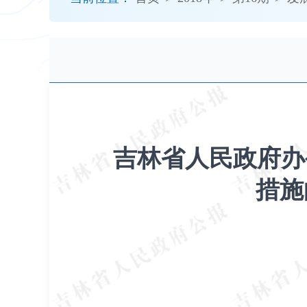
开
导
盲
模
式
吉林省人民政府办
措施