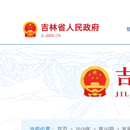
新
窗
口
打
开
无
障
碍
说
明
页
面,
按
Alt
加
波
浪
键
打
当前位置：
首页
>
2018年
>
第16期
>
发