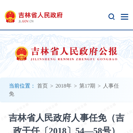
新
窗
口
打
开
无
障
碍
说
明
页
面,
当前位置：
首页
>
2018年
>
第17期
>
人事任
按
免
Alt
加
波
吉林省人民政府人事任免（吉
浪
键
政干任〔2018〕54—58号）
打