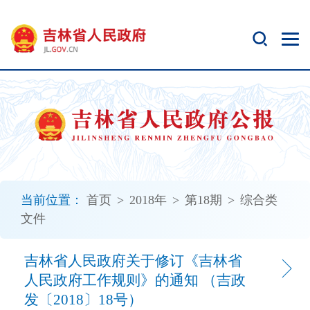
新
窗
口
打
开
无
障
碍
说
明
页
面,
当前位置：
首页
>
2018年
>
第18期
>
综合类
按
文件
Alt
加
波
吉林省人民政府关于修订《吉林省
浪
人民政府工作规则》的通知 （吉政
键
发〔2018〕18号）
打