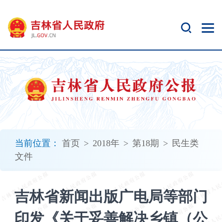
新
窗
口
打
开
无
障
碍
说
明
页
面,
当前位置：
首页
>
2018年
>
第18期
>
民生类
按
文件
Alt
加
波
吉林省新闻出版广电局等部门
浪
键
印发《关于妥善解决乡镇（公
打