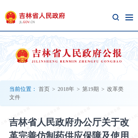
新
窗
口
打
开
无
障
碍
说
明
页
面,
当前位置：
首页
>
2018年
>
第19期
>
改革类
按
文件
Alt
加
波
吉林省人民政府办公厅关于改
浪
键
革完善仿制药供应保障及使用
打