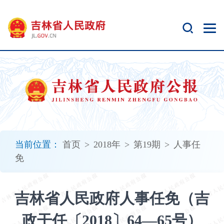
新
窗
口
打
开
无
障
碍
说
明
页
面,
当前位置：
首页
>
2018年
>
第19期
>
人事任
按
免
Alt
加
波
吉林省人民政府人事任免（吉
浪
键
政干任〔2018〕64—65号）
打