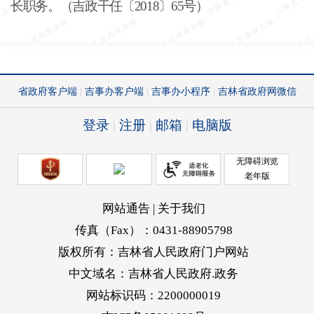
长职务。（吉政干任〔
2018〕65号）