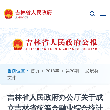
新
窗
口
打
开
无
障
碍
说
明
页
面,
当前位置：
首页
>
2018年
>
第20期
>
发展类
按
文件
Alt
加
波
吉林省人民政府办公厅关于成
浪
键
立吉林省统筹金融业综合统计
打