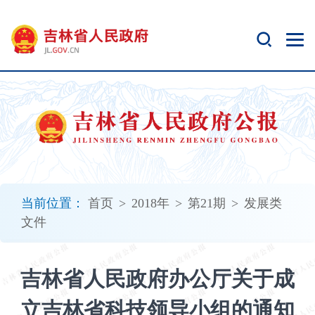
新
窗
口
打
开
无
障
碍
说
明
页
面,
当前位置：
首页
>
2018年
>
第21期
>
发展类
按
文件
Alt
加
波
吉林省人民政府办公厅关于成
浪
键
立吉林省科技领导小组的通知
打