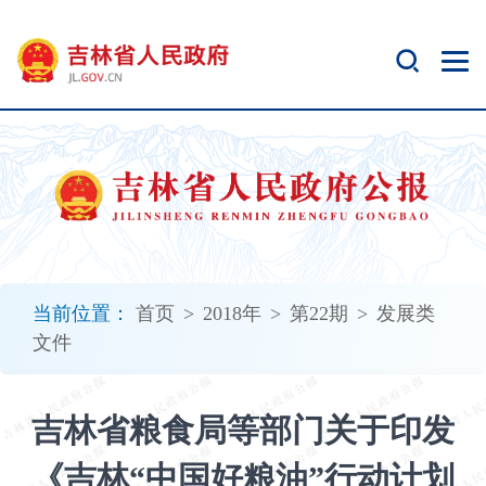
新
窗
口
打
开
无
障
碍
说
明
页
面,
当前位置：
首页
>
2018年
>
第22期
>
发展类
按
文件
Alt
加
波
吉林省粮食局等部门关于印发
浪
键
《吉林“中国好粮油”行动计划
打