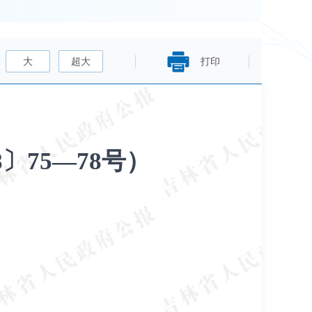
大
超大
打印
〕75—78号）