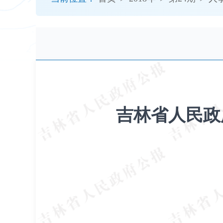
开
导
盲
模
式
吉林省人民政府