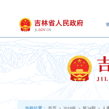
新
窗
口
打
开
无
障
碍
说
明
页
面,
按
Alt
加
波
浪
键
打
当前位置：
首页
>
2018年
>
第24期
>
人