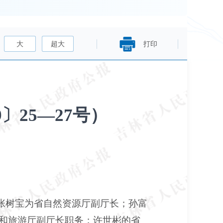
大
超大
打印
〕25—27号）
张树宝为省自然资源厅副厅长；孙富
和旅游厅副厅长职务；许世彬的省