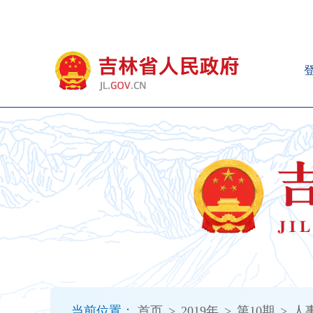
新
窗
口
打
开
无
障
碍
说
明
页
面,
按
Alt
加
波
浪
键
打
当前位置：
首页
>
2019年
>
第10期
>
人