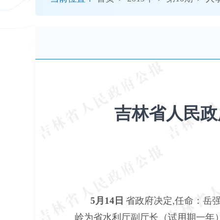
开
导
盲
模
式
吉林省人民政府
5月14日
省政府决定,任命：岳
岭为省水利厅副厅长（试用期一年