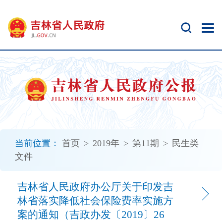
新
窗
口
打
开
无
障
碍
说
明
页
面,
当前位置：
首页
>
2019年
>
第11期
>
民生类
按
文件
Alt
加
波
吉林省人民政府办公厅关于印发吉
浪
林省落实降低社会保险费率实施方
键
案的通知（吉政办发〔2019〕26
打