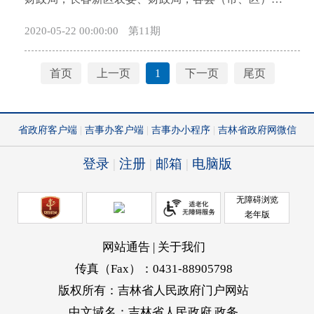
20%降至16%。 （二）继续阶段性降低失业保
机（农业农村）局、财政局： 为深入贯彻落实
2020-05-22 00:00:00
第11期
险、工伤保险费率。自2019年5月1日起，用人单位和
《吉林省人民政府关于加快推进农业机械化和农机装
职工个人缴纳失业保险费比例之和为1%的政策，延长
备产业转型升级的实施意见》（吉政发〔2019〕10
执行至2020年4月30日。自2019年5月1日起，延长阶段
号）和《农业农村部办公厅财政部办公厅关于进一步
首页
上一页
1
下一页
尾页
性降低工伤保险费率的期限至2020年4月30日，工伤保
加强农机购置补贴政策监管强化纪律约束的通知》
险基金累计结余可支付月数在18至23个月的统筹地区
（农办机〔2019〕6号）、《农业农村部办公厅关于进
可以现行费率为基础下调20%，累计结余可支付月数
一步做好农机购置补贴机具投档与核验等工作的通
在24个月以上的统筹地区可以现行费率为基础下调
知》（农办机〔2019〕7号）精神，深入推进《吉林省
50%。 二、调整社会保险缴费基数政策
2018-2020年农业机械购置补贴的实施意见》有效落
（一）调整就业人员平均工资计算口径。自2019年5月
实，现就2019年农机购置补贴工作有关事项通知如
1日起，以全省城镇非私营单位就业人员平均工资和城
下： 一、继续实施敞开普惠的农机购置补贴政策
镇私营单位就业人员平均工资加权计算的全口径城镇
全省继续实施敞开普惠的农机购置补贴政策。实
单位就业人员平均工资，核定社会保险个人缴费基数
行“自主购机、敞开补贴、先购后补、县级结算、直补
上下限，合理降低部分参保人员和企业的社会保险缴
到卡”的补贴操作方式，按照惠民公平、便民高效的原
费基数。全口径城镇单位就业人员平均工资作为社会
则组织实施农机购置补贴工作。补贴资金实行全省总
保险专用指标。 （二）完善个体工商户和灵活就
量控制，动态调剂管理，据实结算兑付，年度结余补
业人员缴费基数政策。自2019年5月1日起，个体工商
贴资金连续滚动使用。 二、进一步扩大促进绿色