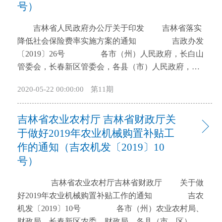
号）
开
导
吉林省人民政府办公厅关于印发 吉林省落实
盲
降低社会保险费率实施方案的通知 吉政办发
模
〔2019〕26号 各市（州）人民政府，长白山
式
管委会，长春新区管委会，各县（市）人民政府，省
政府各厅委办、各直属机构： 《吉林省落实降低
2020-05-22 00:00:00
第11期
社会保险费率实施方案》已经省政府同意，现印发给
你们，请结合实际，认真贯彻执行。 吉林省
吉林省农业农村厅 吉林省财政厅关
人民政府办公厅 2019年4月26日 吉林省
落实降低社会保险费率实施方案 为贯彻落实
于做好2019年农业机械购置补贴工
党中央、国务院关于降低社会保险费率的决策部署，
作的通知（吉农机发〔2019〕10
按照《国务院办公厅关于印发降低社会保险费率综合
号）
方案的通知》（国办发〔2019〕13号）规定，制定本
实施方案。 一、降低社会保险单位缴费比例
吉林省农业农村厅吉林省财政厅 关于做
（一）降低基本养老保险单位缴费比例。自2019年5月
好2019年农业机械购置补贴工作的通知 吉农
1日起，降低城镇职工基本养老保险（包括企业和机关
机发〔2019〕10号 各市（州）农业农村局、
事业单位基本养老保险）单位缴费比例，由现行的
财政局，长春新区农委、财政局，各县（市、区）农