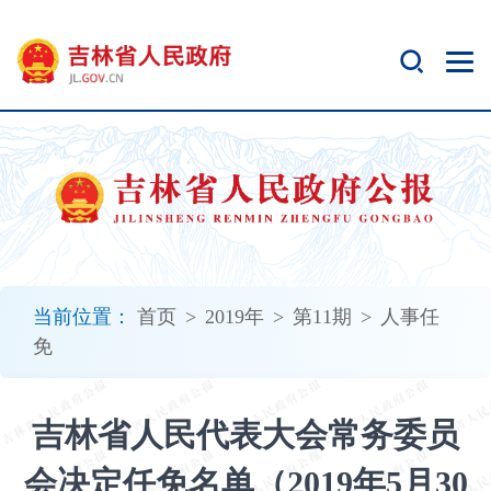
新
窗
口
打
开
无
障
碍
说
明
页
面,
当前位置：
首页
>
2019年
>
第11期
>
人事任
按
免
Alt
加
波
吉林省人民代表大会常务委员
浪
键
会决定任免名单（2019年5月30
打