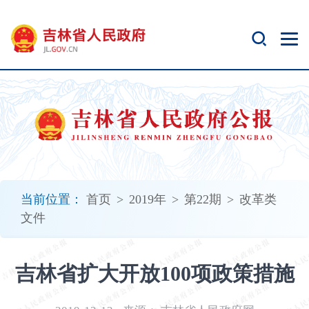
新
窗
口
打
开
无
障
碍
说
明
页
面,
当前位置：
首页
>
2019年
>
第22期
>
改革类
按
文件
Alt
加
波
吉林省扩大开放100项政策措施
浪
键
打