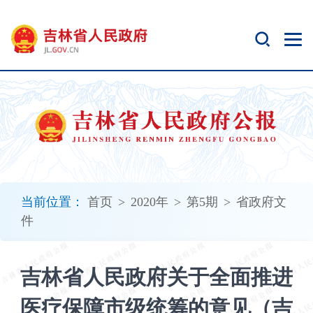
新
窗
口
打
开
无
障
碍
说
明
页
面,
当前位置：
首页
>
2020年
>
第5期
>
省政府文
按
件
Alt
加
波
吉林省人民政府关于全面推进
浪
键
医疗保障市级统筹的意见（吉
打