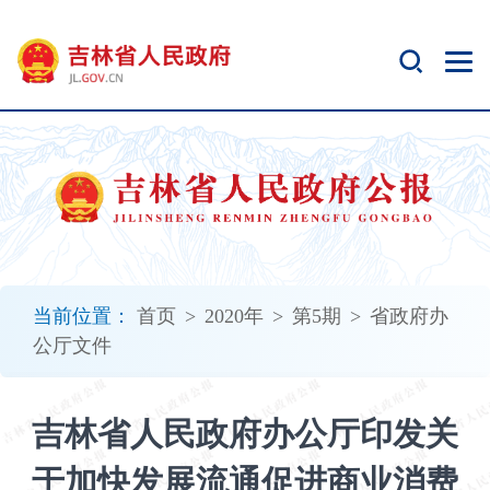
新
窗
口
打
开
无
障
碍
说
明
页
面,
当前位置：
首页
>
2020年
>
第5期
>
省政府办
按
公厅文件
Alt
加
波
吉林省人民政府办公厅印发关
浪
键
于加快发展流通促进商业消费
打