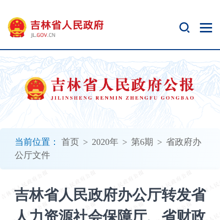
新
窗
口
打
开
无
障
碍
说
明
页
面,
当前位置：
首页
>
2020年
>
第6期
>
省政府办
按
公厅文件
Alt
加
波
吉林省人民政府办公厅转发省
浪
键
人力资源社会保障厅、省财政
打