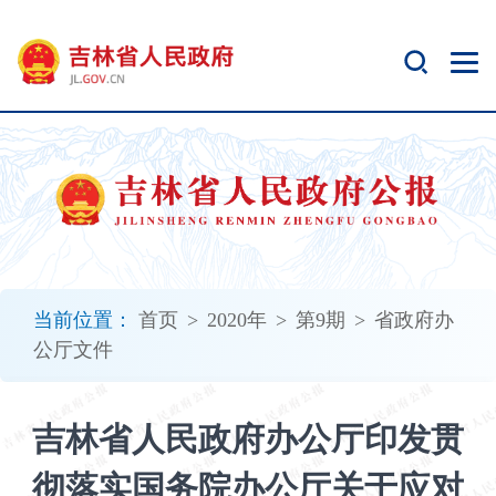
新
窗
口
打
开
无
障
碍
说
明
页
面,
当前位置：
首页
>
2020年
>
第9期
>
省政府办
按
公厅文件
Alt
加
波
吉林省人民政府办公厅印发贯
浪
键
彻落实国务院办公厅关于应对
打