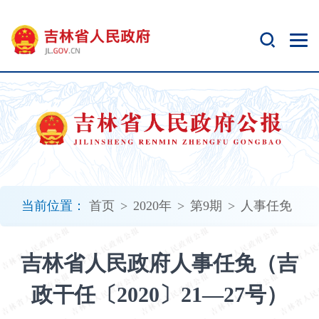
新
窗
口
打
开
无
障
碍
说
明
页
面,
当前位置：
首页
>
2020年
>
第9期
>
人事任免
按
Alt
加
吉林省人民政府人事任免（吉
波
浪
政干任〔2020〕21—27号）
键
打