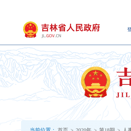
新
窗
口
打
开
无
障
碍
说
明
页
面,
按
Alt
加
波
浪
键
打
当前位置：
首页
>
2020年
>
第18期
>
人