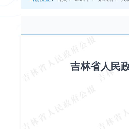
开
导
盲
模
式
吉林省人民政