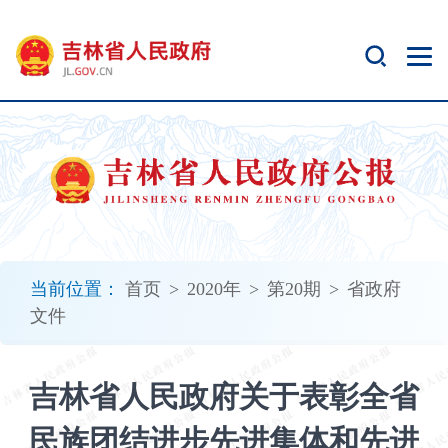
新
窗
口
打
开
无
障
碍
说
明
页
面,
当前位置：
首页
>
2020年
>
第20期
>
省政府
按
文件
Alt
加
波
吉林省人民政府关于表彰全省
浪
键
民族团结进步先进集体和先进
打