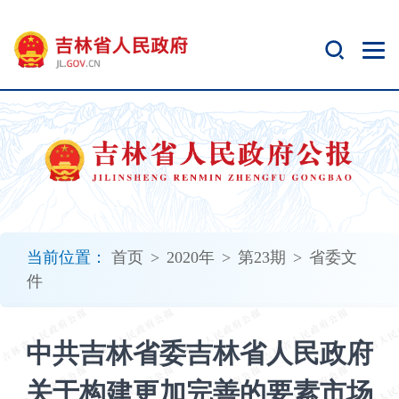
新
窗
口
打
开
无
障
碍
说
明
页
面,
当前位置：
首页
>
2020年
>
第23期
>
省委文
按
件
Alt
加
波
中共吉林省委吉林省人民政府
浪
键
关于构建更加完善的要素市场
打